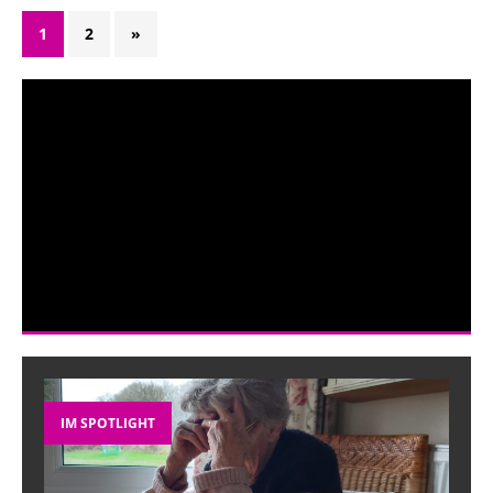
1
2
»
IM SPOTLIGHT