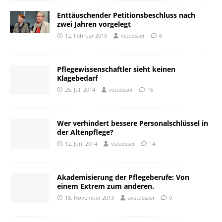
Enttäuschender Petitionsbeschluss nach
zwei Jahren vorgelegt
12. Februar 2015
vstoesser
6
Pflegewissenschaftler sieht keinen
Klagebedarf
25. Juli 2014
vstoesser
16
Wer verhindert bessere Personalschlüssel in
der Altenpflege?
12. Juni 2014
vstoesser
14
Akademisierung der Pflegeberufe: Von
einem Extrem zum anderen.
18. November 2013
avstoesser
0