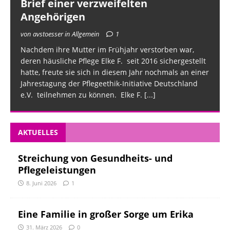
Brief einer verzweifelten
Angehörigen
von avstoesser in Allgemein
1
Nachdem ihre Mutter im Frühjahr verstorben war,
deren häusliche Pflege Elke F. seit 2016 sichergestellt
hatte, freute sie sich in diesem Jahr nochmals an einer
Jahrestagung der Pflegeethik-Initiative Deutschland
e.V. teilnehmen zu können. Elke F.
[...]
AKTUELLES
Streichung von Gesundheits- und
Pflegeleistungen
8. Juni 2026
1
Eine Familie in großer Sorge um Erika
31. März 2026
0