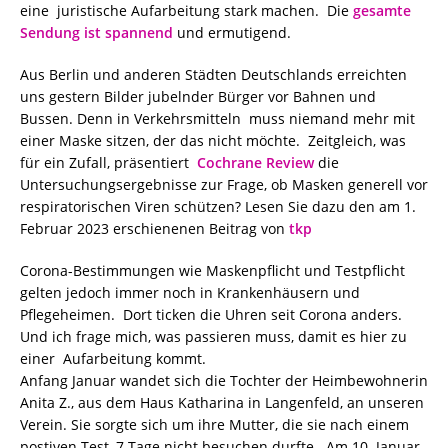
eine juristische Aufarbeitung stark machen. Die
gesamte
Sendung ist spannend
und ermutigend.
Aus Berlin und anderen Städten Deutschlands erreichten
uns gestern Bilder jubelnder Bürger vor Bahnen und
Bussen. Denn in Verkehrsmitteln muss niemand mehr mit
einer Maske sitzen, der das nicht möchte. Zeitgleich, was
für ein Zufall, präsentiert
Cochrane Review
die
Untersuchungsergebnisse zur Frage, ob Masken generell vor
respiratorischen Viren schützen? Lesen Sie dazu den am 1.
Februar 2023 erschienenen Beitrag von
tkp
Corona-Bestimmungen wie Maskenpflicht und Testpflicht
gelten jedoch immer noch in Krankenhäusern und
Pflegeheimen. Dort ticken die Uhren seit Corona anders.
Und ich frage mich, was passieren muss, damit es hier zu
einer Aufarbeitung kommt.
Anfang Januar wandet sich die Tochter der Heimbewohnerin
Anita Z., aus dem Haus Katharina in Langenfeld, an unseren
Verein. Sie sorgte sich um ihre Mutter, die sie nach einem
postiven Test, 7 Tage nicht besuchen durfte. Am 10. Januar