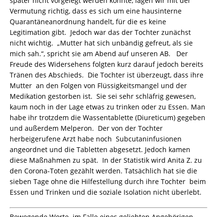
später nicht vorgelegt werden konnte, lagen wir mit der
Vermutung richtig, dass es sich um eine hausinterne
Quarantäneanordnung handelt, für die es keine
Legitimation gibt. Jedoch war das der Tochter zunächst
nicht wichtig. „Mutter hat sich unbändig gefreut, als sie
mich sah.“, spricht sie am Abend auf unseren AB. Der
Freude des Widersehens folgten kurz darauf jedoch bereits
Tränen des Abschieds. Die Tochter ist überzeugt, dass ihre
Mutter an den Folgen von Flüssigkeitsmangel und der
Medikation gestorben ist. Sie sei sehr schläfrig gewesen,
kaum noch in der Lage etwas zu trinken oder zu Essen. Man
habe ihr trotzdem die Wassentablette (Diureticum) gegeben
und außerdem Melperon. Der von der Tochter
herbeigerufene Arzt habe noch Subcutaninfusionen
angeordnet und die Tabletten abgesetzt. Jedoch kamen
diese Maßnahmen zu spät. In der Statistik wird Anita Z. zu
den Corona-Toten gezählt werden. Tatsächlich hat sie die
sieben Tage ohne die Hilfestellung durch ihre Tochter beim
Essen und Trinken und die soziale Isolation nicht überlebt.
Bewegende Worte im Falle eines geliebten Angehörigen