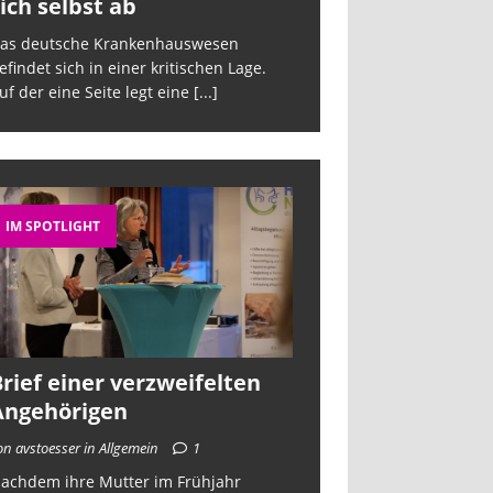
ich selbst ab
sich selbst a
as deutsche Krankenhauswesen
Das deutsche Kra
efindet sich in einer kritischen Lage.
befindet sich in ein
uf der eine Seite legt eine
[...]
Auf der eine Seite 
IM SPOTLIGHT
rief einer verzweifelten
Angehörigen
on avstoesser in Allgemein
1
achdem ihre Mutter im Frühjahr