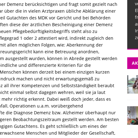
v
er Demenz berücksichtigen und fragt somit gezielt nach
E
über die in vielen Arztpraxen übliche Abklärung einer
f
il Gutachten des MDK vor Gericht und bei Behörden
a
ften diese der ärztlichen Bescheinigung einer Demenz
I
euen Pflegebedürftigkeitsbegriffs steht also zu
z
egegrad 1 oder 2 attestiert wird, indirekt zugleich den
t allen möglichen Folgen, wie: Aberkennung der
etreuungsgericht kann eine Betreuung anordnen,
um ausgestellt wurden, können in Abrede gestellt werden
AK
bindliche und differenzierte Kriterien für die
e Menschen können derzeit bei einem einzigen kurzen
 Eindruck machen und nicht erwartungsgemäß zu
z all ihrer Kompetenzen und Selbstständigkeit beraubt
cht einmal selbst dagegen wehren, weil sie ja laut
ehr richtig erkennt. Dabei weiß doch jeder, dass es
nfall, Operationen u.a.m. vorübergehend
te die Diagnose Demenz bzw. Alzheimer überhaupt nur
ängeren Beobachtungszeitraum gestellt werden. Am besten
gigen Gutachtens. Es geht schließlich um eines der
 erwachsene Menschen und Mitglieder der Gesellschaft,