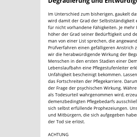
Degradierung und Entwürdig
Im Unterschied zum bisherigen, gaukelt da
wird damit der Grad der Selbstständigkeit 
für nicht vorhandene Fähigkeiten. Je mehr 
höher der Grad seiner Bedürftigkeit und de
man von einer List sprechen, die angewand
Prüfverfahren einen gefälligeren Anstrich
wir die herabwürdigende Wirkung der Beg
Menschen in den ersten Stadien einer De
Lebenslaufbahn eine Pflegestufenleiter e
Unfähigkeit bescheinigt bekommen. Lassen
das Fortschreiten der Pflegekarriere. Daru
der Frage der psychischen Wirkung. Währe
als Todesurteil wahrgenommen wird, erzeu
demenzbedingten Pflegebedarfs ausschließ
sich selbst erfüllende Prophezeiungen. Un
und Mitbürgern, die sich aufgegeben habe
der Tod sie erlöst.
ACHTUNG