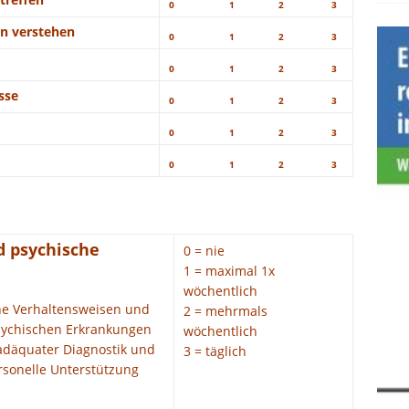
0
1
2
3
n verstehen
0
1
2
3
0
1
2
3
sse
0
1
2
3
0
1
2
3
0
1
2
3
d psychische
0 = nie
1 = maximal 1x
wöchentlich
he Verhaltensweisen und
2 = mehrmals
psychischen Erkrankungen
wöchentlich
 adäquater Diagnostik und
3 = täglich
rsonelle Unterstützung