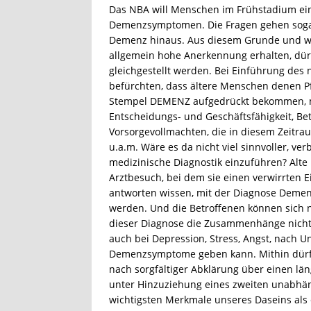
Das NBA will Menschen im Frühstadium ein
Demenzsymptomen. Die Fragen gehen sogar 
Demenz hinaus. Aus diesem Grunde und we
allgemein hohe Anerkennung erhalten, dür
gleichgestellt werden. Bei Einführung des n
befürchten, dass ältere Menschen denen Pfl
Stempel DEMENZ aufgedrückt bekommen, mi
Entscheidungs- und Geschäftsfähigkeit, B
Vorsorgevollmachten, die in diesem Zeitra
u.a.m. Wäre es da nicht viel sinnvoller, ver
medizinische Diagnostik einzuführen? Alt
Arztbesuch, bei dem sie einen verwirrten
antworten wissen, mit der Diagnose Demen
werden. Und die Betroffenen können sich ni
dieser Diagnose die Zusammenhänge nicht m
auch bei Depression, Stress, Angst, nach U
Demenzsymptome geben kann. Mithin dürf
nach sorgfältiger Abklärung über einen l
unter Hinzuziehung eines zweiten unabhän
wichtigsten Merkmale unseres Daseins als