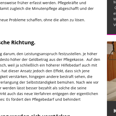
M
nsweise früher erfasst werden. Pflegekräfte und
G
damit zugleich die Minutenpflege abgeschafft und der
e
W
eue Probleme schaffen, ohne die alten zu lösen.
V
lsche Richtung.
ig darum, den Leistungsanspruch festzustellen. Je höher
 desto höher der Geldbetrag aus der Pflegekasse. Auf den
sch, weil ja schließlich ein höherer Hilfebedarf auch mit
hat dieser Ansatz jedoch den Effekt, dass sich jene
igkeit verstärken, hingegen andere bestraft sehen, die
rerlangung der Selbstständigkeit bemühen. Nach wie vor
r werden lässt besser bezahlt als solche die seine
o wirkt auch das neue Verfahren entgegen der eigentlichen
es: Es fördert den Pflegebedarf und behindert
Krankenhäuser schaffen