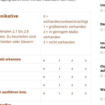
Un
nikative
0 =
vorhanden/unbeeinträchtigt
Da
1 = größtenteils vorhanden
kmalen 2.1 bis 2.8
2 = in geringem Maße
ten. Zu beurteilen sind
vorhanden
scheiden oder Steuern
3 = nicht vorhanden
Im
.
me
eld erkennen
0
1
2
3
Or
0
1
2
3
au
0
1
2
3
0
1
2
3
Wa
n ausführen bzw.
0
1
2
3
treffen