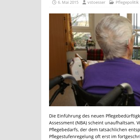
6. Mai 2015
vstoesser
Pflegepolitik
ALLGEMEIN
[ 23. November 2025 ]
Brief e
[ 25. Januar 2025 ]
Pandemie-A
[ 22. September 2017 ]
Gewalt 
GEWALT IN DER PFLEGE
Die Einführung des neuen Pflegebedürftigk
Assessment (NBA) scheint unaufhaltsam. V
Pflegebedarfs, der dem tatsächlichen ents
Pflegestufenregelung oft erst im fortgesch