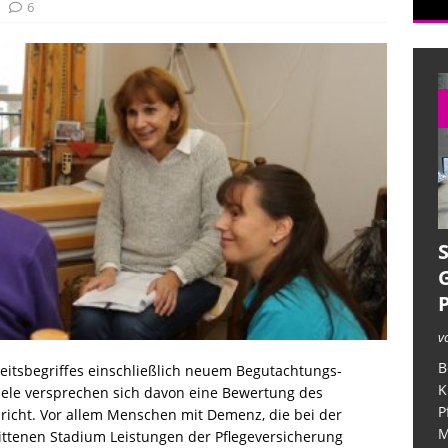
6
iner verzweifelten Angehörigen
ALLGEMEIN
ufarbeitung im Deutschlandfunk
CORONAMASSNAHMEN
in der Pflege – unter dem Deckmantel der Verschwiegenheit
v
B
eitsbegriffes einschließlich neuem Begutachtungs-
K
iele versprechen sich davon eine Bewertung des
P
pricht. Vor allem Menschen mit Demenz, die bei der
M
rittenen Stadium Leistungen der Pflegeversicherung