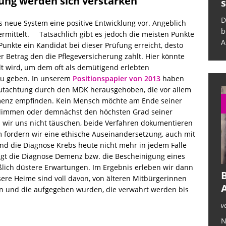
ung werden sich verstärken
sich selbst ab
s
Das deutsche Krankenhauswesen
D
s neue System eine positive Entwicklung vor. Angeblich
befindet sich in einer kritischen Lage.
b
ermittelt. Tatsächlich gibt es jedoch die meisten Punkte
Auf der eine Seite legt eine
[...]
A
Punkte ein Kandidat bei dieser Prüfung erreicht, desto
r Betrag den die Pflegeversicherung zahlt. Hier könnte
t wird, um dem oft als demütigend erlebten
 zu geben. In unserem
Positionspapier von 2013
haben
utachtung durch den MDK herausgehoben, die vor allem
menz empfinden. Kein Mensch möchte am Ende seiner
rklimmen oder demnächst den höchsten Grad seiner
 wir uns nicht täuschen, beide Verfahren dokumentieren
m fordern wir eine ethische Auseinandersetzung, auch mit
nd die Diagnose Krebs heute nicht mehr in jedem Falle
gt die Diagnose Demenz bzw. die Bescheinigung eines
lich düstere Erwartungen. Im Ergebnis erleben wir dann
B
sere Heime sind voll davon, von älteren Mitbürgerinnen
n und die aufgegeben wurden, die verwahrt werden bis
v
N