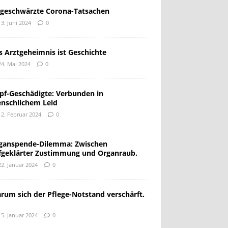
geschwärzte Corona-Tatsachen
13. Juni 2024
0
s Arztgeheimnis ist Geschichte
24. Mai 2024
0
pf-Geschädigte: Verbunden in
nschlichem Leid
12. Februar 2024
0
ganspende-Dilemma: Zwischen
fgeklärter Zustimmung und Organraub.
22. Januar 2024
0
rum sich der Pflege-Notstand verschärft.
15. Januar 2024
0