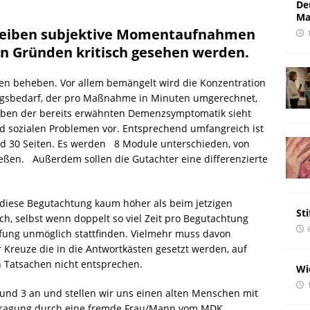
De
Ma
leiben subjektive Momentaufnahmen
n Gründen kritisch gesehen werden.
ten beheben. Vor allem bemängelt wird die Konzentration
ngsbedarf, der pro Maßnahme in Minuten umgerechnet,
 Neben der bereits erwähnten Demenzsymptomatik sieht
d sozialen Problemen vor. Entsprechend umfangreich ist
d 30 Seiten. Es werden 8 Module unterschieden, von
ießen. Außerdem sollen die Gutachter eine differenzierte
r diese Begutachtung kaum höher als beim jetzigen
St
och, selbst wenn doppelt so viel Zeit pro Begutachtung
üfung unmöglich stattfinden. Vielmehr muss davon
 Kreuze die in die Antwortkästen gesetzt werden, auf
Tatsachen nicht entsprechen.
Wi
und 3 an und stellen wir uns einen alten Menschen mit
Befragung durch eine fremde Frau/Mann vom MDK