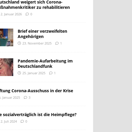
utschland weigert sich Corona-
ßnahmenkritiker zu rehabilitieren
12. Januar 2026
0
Brief einer verzweifelten
Angehörigen
23. November 2025
1
Pandemie-Aufarbeitung im
Deutschlandfunk
25. Januar 2025
1
iftung Corona-Ausschuss in der Krise
6. Januar 2025
3
e sozialverträglich ist die Heimpflege?
12. Juli 2024
0