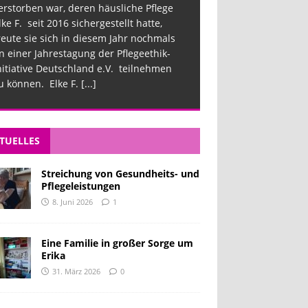
erstorben war, deren häusliche Pflege
lke F. seit 2016 sichergestellt hatte,
reute sie sich in diesem Jahr nochmals
n einer Jahrestagung der Pflegeethik-
nitiative Deutschland e.V. teilnehmen
u können. Elke F.
[...]
TUELLES
Streichung von Gesundheits- und
Pflegeleistungen
8. Juni 2026
1
Eine Familie in großer Sorge um
Erika
31. März 2026
0