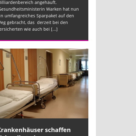
illiardenbereich angehäuft.
esundheitsministerin Warken hat nun
in umfangreiches Sparpaket auf den
eg gebracht, das derzeit bei den
ersicherten wie auch bei
[...]
Krankenhäuser schaffen
Krankenhäus