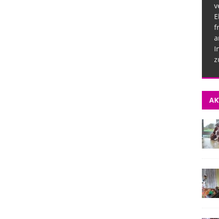
v
E
f
a
I
z
AK