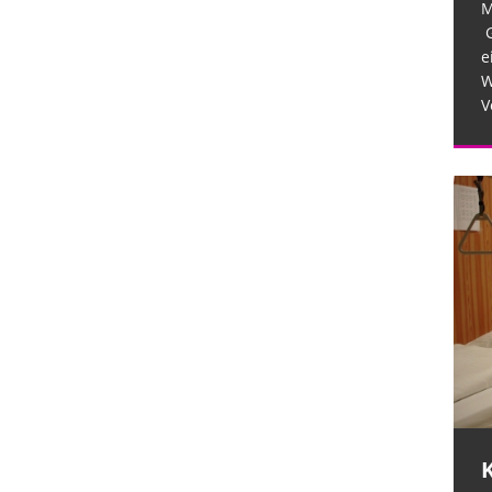
M
G
e
W
V
Krankenhäuser schaffen