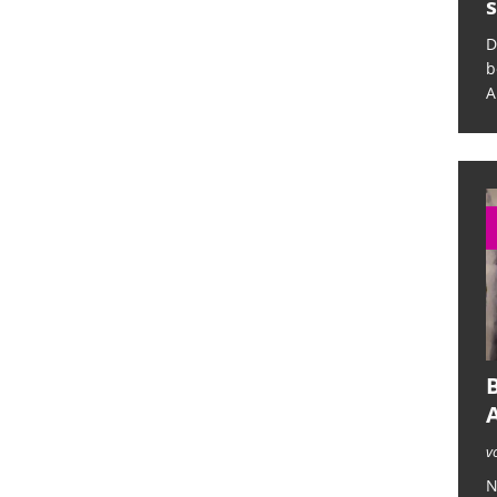
sich selbst ab
s
Das deutsche Krankenhauswesen
D
befindet sich in einer kritischen Lage.
b
Auf der eine Seite legt eine
[...]
A
B
v
N