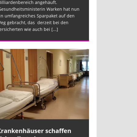
illiardenbereich angehäuft.
esundheitsministerin Warken hat nun
in umfangreiches Sparpaket auf den
eg gebracht, das derzeit bei den
ersicherten wie auch bei
[...]
Krankenhäuser schaffen
Krankenhäus