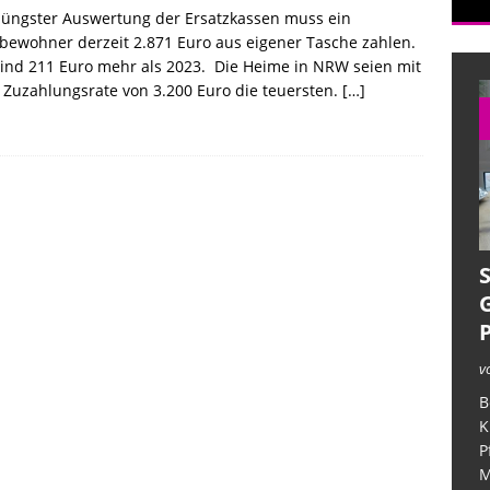
jüngster Auswertung der Ersatzkassen muss ein
ewohner derzeit 2.871 Euro aus eigener Tasche zahlen.
ind 211 Euro mehr als 2023. Die Heime in NRW seien mit
iner verzweifelten Angehörigen
ALLGEMEIN
 Zuzahlungsrate von 3.200 Euro die teuersten.
[…]
ufarbeitung im Deutschlandfunk
CORONAMASSNAHMEN
in der Pflege – unter dem Deckmantel der Verschwiegenheit
v
B
K
P
M