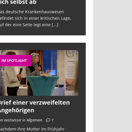
ich selbst ab
sich selbst a
as deutsche Krankenhauswesen
Das deutsche Kra
efindet sich in einer kritischen Lage.
befindet sich in ein
uf der eine Seite legt eine
[...]
Auf der eine Seite 
IM SPOTLIGHT
rief einer verzweifelten
Angehörigen
on avstoesser in Allgemein
1
achdem ihre Mutter im Frühjahr