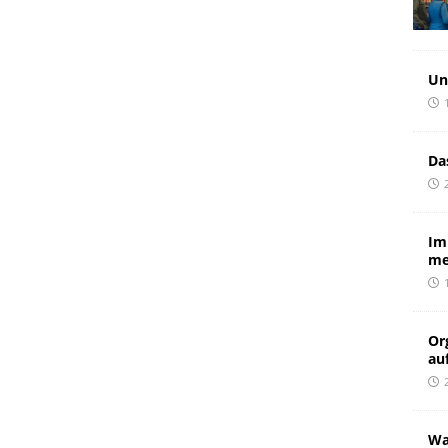
Un
Da
Im
me
Or
au
Wa