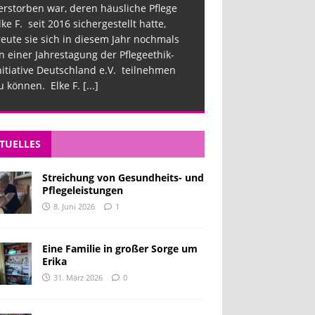
erstorben war, deren häusliche Pflege
lke F. seit 2016 sichergestellt hatte,
reute sie sich in diesem Jahr nochmals
n einer Jahrestagung der Pflegeethik-
nitiative Deutschland e.V. teilnehmen
u können. Elke F.
[...]
TUELLES
Streichung von Gesundheits- und
Pflegeleistungen
8. Juni 2026
1
Eine Familie in großer Sorge um
Erika
31. März 2026
0