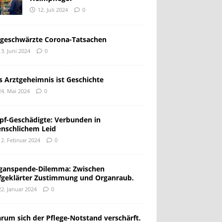
12. Juli 2024
0
geschwärzte Corona-Tatsachen
13. Juni 2024
0
s Arztgeheimnis ist Geschichte
24. Mai 2024
0
pf-Geschädigte: Verbunden in
nschlichem Leid
12. Februar 2024
0
ganspende-Dilemma: Zwischen
fgeklärter Zustimmung und Organraub.
22. Januar 2024
0
rum sich der Pflege-Notstand verschärft.