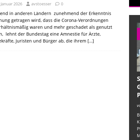
 Januar 2026
avstoesser
0
end in anderen Ländern zunehmend der Erkenntnis
nung getragen wird, dass die Corona-Verordnungen
iner verzweifelten Angehörigen
ALLGEMEIN
rhältnismäßig waren und mehr geschadet als genutzt
ufarbeitung im Deutschlandfunk
CORONAMASSNAHMEN
, lehnt der Bundestag eine Amnestie für Ärzte,
ekräfte, Juristen und Bürger ab, die ihrem
[…]
in der Pflege – unter dem Deckmantel der Verschwiegenheit
v
B
K
P
M