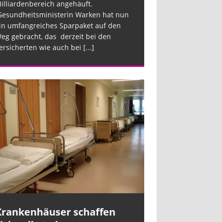
illiardenbereich angehäuft.
esundheitsministerin Warken hat nun
in umfangreiches Sparpaket auf den
eg gebracht, das derzeit bei den
ersicherten wie auch bei
[...]
Krankenhäuser schaffen
Krankenhäus