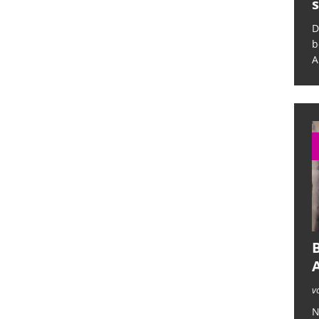
sich selbst ab
s
Das deutsche Krankenhauswesen
D
befindet sich in einer kritischen Lage.
b
Auf der eine Seite legt eine
[...]
A
B
v
N