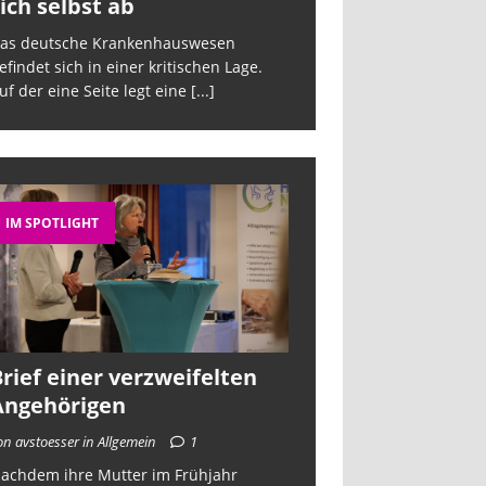
ich selbst ab
sich selbst a
as deutsche Krankenhauswesen
Das deutsche Kra
efindet sich in einer kritischen Lage.
befindet sich in ein
uf der eine Seite legt eine
[...]
Auf der eine Seite 
IM SPOTLIGHT
rief einer verzweifelten
Angehörigen
on avstoesser in Allgemein
1
achdem ihre Mutter im Frühjahr