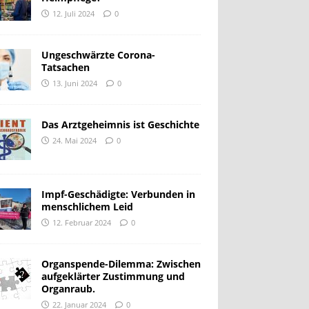
12. Juli 2024
0
Ungeschwärzte Corona-
Tatsachen
13. Juni 2024
0
Das Arztgeheimnis ist Geschichte
24. Mai 2024
0
Impf-Geschädigte: Verbunden in
menschlichem Leid
12. Februar 2024
0
Organspende-Dilemma: Zwischen
aufgeklärter Zustimmung und
Organraub.
22. Januar 2024
0