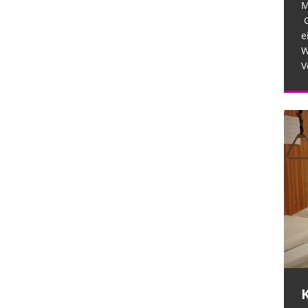
M
G
e
W
V
Krankenhäuser schaffen