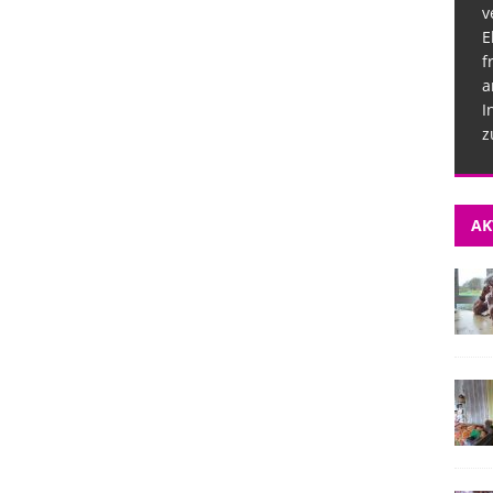
v
E
f
a
I
z
AK