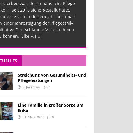
erstorben war, deren häusliche Pflege
lke F. seit 2016 sichergestellt hatte,
reute sie sich in diesem Jahr nochmals
n einer Jahrestagung der Pflegeethik-
nitiative Deutschland e.V. teilnehmen
u können. Elke F.
[...]
TUELLES
Streichung von Gesundheits- und
Pflegeleistungen
8. Juni 2026
1
Eine Familie in großer Sorge um
Erika
31. März 2026
0