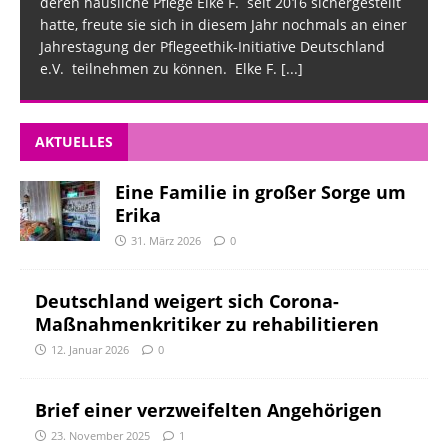
deren häusliche Pflege Elke F. seit 2016 sichergestellt
hatte, freute sie sich in diesem Jahr nochmals an einer
Jahrestagung der Pflegeethik-Initiative Deutschland
e.V. teilnehmen zu können. Elke F.
[...]
AKTUELLES
Eine Familie in großer Sorge um
Erika
31. März 2026
0
Deutschland weigert sich Corona-
Maßnahmenkritiker zu rehabilitieren
12. Januar 2026
0
Brief einer verzweifelten Angehörigen
23. November 2025
1