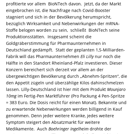
profitierte vor allem BioNTech davon. Jetzt, da der Markt
eingebrochen ist, die Nachfrage nach Covid-Booster
stagniert und sich in der Bevölkerung herumspricht,
bezüglich Wirksamkeit und Nebenwirkungen der mRNA-
Stoffe belogen worden zu sein, schließt BioNTech seine
Produktionsstätten. Insgesamt scheint die
Goldgräberstimmung für Pharmaunternehmen in
Deutschland gedämpft. Statt der geplanten 1,5-Milliarden-
Fabrik will das Pharmaunternehmen
Eli Lilly
nur noch die
Hälfte in den Standort Rheinland-Pfalz investieren. Dieser
Konzern bereichert sich derzeit vor allem an der
übergewichtigen Bevölkerung durch „Abnehm-Spritzen“, die
den Appetit zügeln und überzählige Kilos dahinschmelzen
lassen. Lilly-Deutschland ist hier mit dem Produkt
Mounjaro
10mg
im Fertig-Pen Marktführer (Pro Packung 4 Pen-Spritze
= 383 Euro. Die Dosis reicht für einen Monat). Bekannte und
zu erwartende Nebenwirkungen werden billigend in Kauf
genommen. Denn jeder weitere Kranke, jedes weitere
Symptom steigert den Absatzmarkt für weitere
Medikamente. Auch
Boehringer
Ingelheim
drohte der