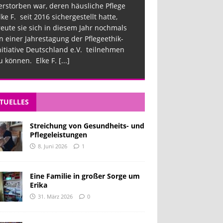
erstorben war, deren häusliche Pflege
lke F. seit 2016 sichergestellt hatte,
reute sie sich in diesem Jahr nochmals
n einer Jahrestagung der Pflegeethik-
nitiative Deutschland e.V. teilnehmen
u können. Elke F.
[...]
TUELLES
Streichung von Gesundheits- und
Pflegeleistungen
8. Juni 2026
1
Eine Familie in großer Sorge um
Erika
31. März 2026
0