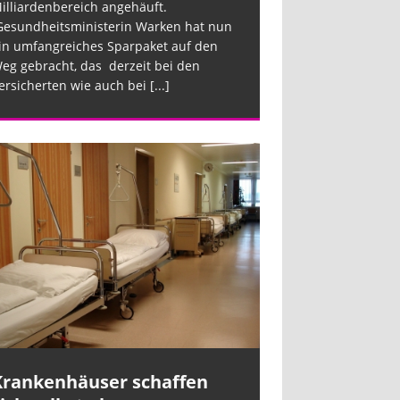
illiardenbereich angehäuft.
esundheitsministerin Warken hat nun
in umfangreiches Sparpaket auf den
eg gebracht, das derzeit bei den
ersicherten wie auch bei
[...]
Krankenhäuser schaffen
Krankenhäus