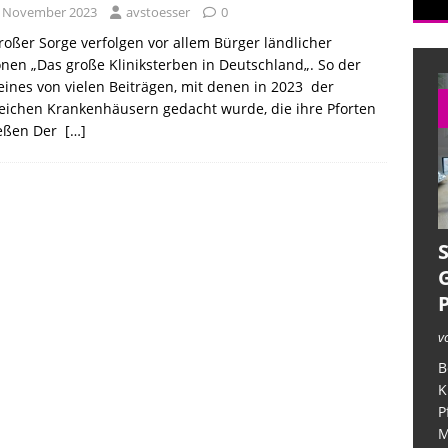
. November 2023
avstoesser
0
roßer Sorge verfolgen vor allem Bürger ländlicher
nen „Das große Kliniksterben in Deutschland„. So der
iner verzweifelten Angehörigen
ALLGEMEIN
 eines von vielen Beiträgen, mit denen in 2023 der
ufarbeitung im Deutschlandfunk
CORONAMASSNAHMEN
eichen Krankenhäusern gedacht wurde, die ihre Pforten
ießen Der
[…]
in der Pflege – unter dem Deckmantel der Verschwiegenheit
v
B
K
P
M