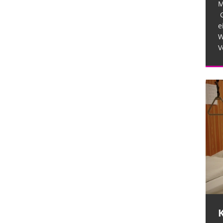
M
G
e
W
V
Krankenhäuser schaffen