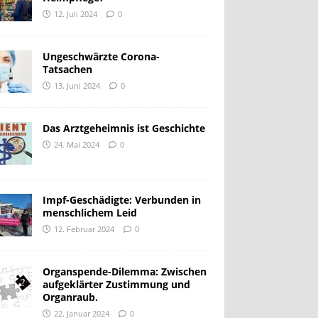
12. Juli 2024
0
Ungeschwärzte Corona-
Tatsachen
13. Juni 2024
0
Das Arztgeheimnis ist Geschichte
24. Mai 2024
0
Impf-Geschädigte: Verbunden in
menschlichem Leid
12. Februar 2024
0
Organspende-Dilemma: Zwischen
aufgeklärter Zustimmung und
Organraub.
22. Januar 2024
0