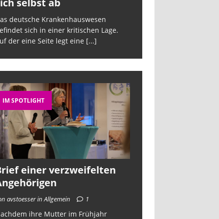
ich selbst ab
sich selbst a
as deutsche Krankenhauswesen
Das deutsche Kra
efindet sich in einer kritischen Lage.
befindet sich in ein
uf der eine Seite legt eine
[...]
Auf der eine Seite 
IM SPOTLIGHT
rief einer verzweifelten
Angehörigen
on avstoesser in Allgemein
1
achdem ihre Mutter im Frühjahr