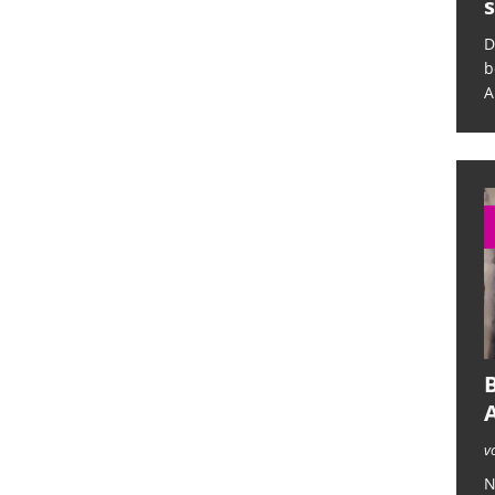
sich selbst ab
s
Das deutsche Krankenhauswesen
D
befindet sich in einer kritischen Lage.
b
Auf der eine Seite legt eine
[...]
A
B
v
N