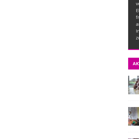
v
E
f
a
I
z
AK