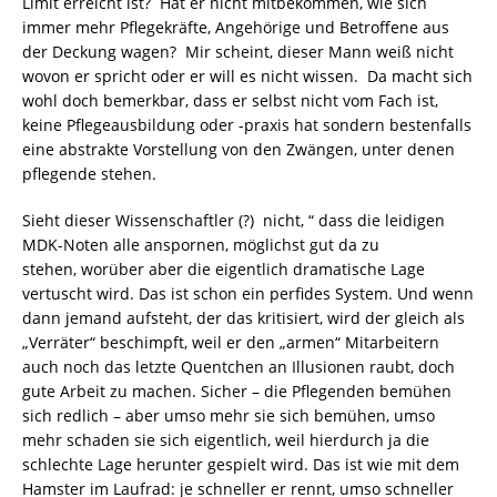
Limit erreicht ist? Hat er nicht mitbekommen, wie sich
immer mehr Pflegekräfte, Angehörige und Betroffene aus
der Deckung wagen? Mir scheint, dieser Mann weiß nicht
wovon er spricht oder er will es nicht wissen. Da macht sich
wohl doch bemerkbar, dass er selbst nicht vom Fach ist,
keine Pflegeausbildung oder -praxis hat sondern bestenfalls
eine abstrakte Vorstellung von den Zwängen, unter denen
pflegende stehen.
Sieht dieser Wissenschaftler (?) nicht, “ dass die leidigen
MDK-Noten alle anspornen, möglichst gut da zu
stehen, worüber aber die eigentlich dramatische Lage
vertuscht wird. Das ist schon ein perfides System. Und wenn
dann jemand aufsteht, der das kritisiert, wird der gleich als
„Verräter“ beschimpft, weil er den „armen“ Mitarbeitern
auch noch das letzte Quentchen an Illusionen raubt, doch
gute Arbeit zu machen. Sicher – die Pflegenden bemühen
sich redlich – aber umso mehr sie sich bemühen, umso
mehr schaden sie sich eigentlich, weil hierdurch ja die
schlechte Lage herunter gespielt wird. Das ist wie mit dem
Hamster im Laufrad: je schneller er rennt, umso schneller