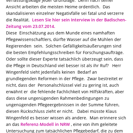
Verfassungsklage jeder Grundlage. Denn nach seiner
Ansicht arbeiten die meisten Heime ordentlich. Das
skandalisieren einzelner Negativfälle sei fatal und verzerre
die Realität.
Lesen Sie hier sein Interview in der Badischen-
Zeitung vom 23.07.2014.
Diese Einschätzung aus dem Munde eines namhaften
Pflegewissenschaftlers, dürfte Wasser auf die Mühlen der
Regierenden sein. Solchen Gefälligkeitsäußerungen sind
die besten Empfehlungsschreiben für Forschungsaufträge.
Oder sollte dieser Experte tatsächlich überzeugt sein, dass
die Pflege in Deutschland viel besser ist als ihr Ruf? Herr
Wingenfeld sieht jedenfalls keinen Bedarf an
grundlegenden Reformen in der Pflege. Zwar bestreitet er
nicht, dass der Personalschlüssel viel zu gering ist, auch
erwähnt er die fehlende Fachlichkeit von Hilfskräften, aber
dass diese ungenügenden Rahmenbedingungen zu
ungenügenden Pflegeergebnissen in der Summe führen,
diesen Rückschluss zieht er nicht. Dabei müsste Klaus
Wingenfeld es besser wissen als andere. Man erinnere sich
an das
Referenz-Modell in NRW
, eine von ihm geleitete
Untersuchung zum tatsächlichen Pflegebedarf, die zu dem