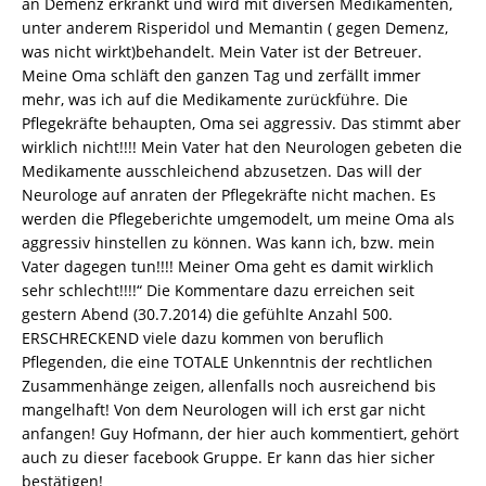
an Demenz erkrankt und wird mit diversen Medikamenten,
unter anderem Risperidol und Memantin ( gegen Demenz,
was nicht wirkt)behandelt. Mein Vater ist der Betreuer.
Meine Oma schläft den ganzen Tag und zerfällt immer
mehr, was ich auf die Medikamente zurückführe. Die
Pflegekräfte behaupten, Oma sei aggressiv. Das stimmt aber
wirklich nicht!!!! Mein Vater hat den Neurologen gebeten die
Medikamente ausschleichend abzusetzen. Das will der
Neurologe auf anraten der Pflegekräfte nicht machen. Es
werden die Pflegeberichte umgemodelt, um meine Oma als
aggressiv hinstellen zu können. Was kann ich, bzw. mein
Vater dagegen tun!!!! Meiner Oma geht es damit wirklich
sehr schlecht!!!!“ Die Kommentare dazu erreichen seit
gestern Abend (30.7.2014) die gefühlte Anzahl 500.
ERSCHRECKEND viele dazu kommen von beruflich
Pflegenden, die eine TOTALE Unkenntnis der rechtlichen
Zusammenhänge zeigen, allenfalls noch ausreichend bis
mangelhaft! Von dem Neurologen will ich erst gar nicht
anfangen! Guy Hofmann, der hier auch kommentiert, gehört
auch zu dieser facebook Gruppe. Er kann das hier sicher
bestätigen!