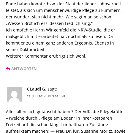
Ende haben könnte, bzw. der Staat der lieber Lobbyarbeit
leistet, als sich um menschenwürdige Pflege zu kümmern,
der wundert sich nicht mehr. Wie sagt man so schön:
„Wessen Brot ich ess, dessen Lied ich sing.“
Ich empfehle Herrn Wingenfeld die NRW-Studie, die er
maßgeblich mit erarbeitet hat, nochmals zu lesen. Da
kommt er zu einem ganz anderen Ergebnis. Ebenso in
seiner Doktorarbeit.
Weiterer Kommentar erübrigt sich wohl.
ANTWORTEN
CLaudi G.
sagt:
29. JULI 2014 UM 3:09 UHR
Alle sollen sich getäuscht haben ? Der VdK, die Pflegekräfte –
– (welche durch „Pflege am Boden“ in ihrer kostbaren
Freizeit auf die schon längst unhaltbaren Zustände
aufmerksam machen) — Frau Dr. jur. Susanne Moritz, sowie