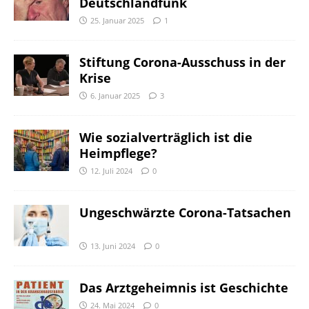
Deutschlandfunk
25. Januar 2025
1
Stiftung Corona-Ausschuss in der
Krise
6. Januar 2025
3
Wie sozialverträglich ist die
Heimpflege?
12. Juli 2024
0
Ungeschwärzte Corona-Tatsachen
13. Juni 2024
0
Das Arztgeheimnis ist Geschichte
24. Mai 2024
0