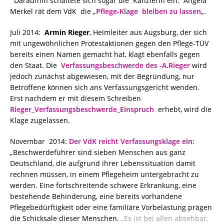
Daraufhin schaltete sich sogar die Kanzlerin ein. Angela
Merkel rät dem VdK die „
Pflege-Klage bleiben zu lassen
„.
Juli 2014:
Armin Rieger
, Heimleiter aus Augsburg, der sich
mit ungewöhnlichen Protestaktionen gegen den Pflege-TÜV
bereits einen Namen gemacht hat, klagt ebenfalls gegen
den Staat. Die
Verfassungsbeschwerde des -A.Rieger
wird
jedoch zunächst abgewiesen, mit der Begründung, nur
Betroffene können sich ans Verfassungsgericht wenden.
Erst nachdem er mit diesem Schreiben
Rieger_Verfassungsbeschwerde_Einspruch
erhebt, wird die
Klage zugelassen.
Novembar 2014:
Der VdK reicht Verfassungsklage ein:
„Beschwerdeführer sind sieben Menschen aus ganz
Deutschland, die aufgrund ihrer Lebenssituation damit
rechnen müssen, in einem Pflegeheim untergebracht zu
werden. Eine fortschreitende schwere Erkrankung, eine
bestehende Behinderung, eine bereits vorhandene
Pflegebedürftigkeit oder eine familiäre Vorbelastung prägen
die Schicksale dieser Menschen.
„Es ist bei allen absehbar,