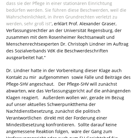
dass sie der Pflege in einer stationären Einrichtung
bedürfen werden. Sie führen diese Beschwerden, weil die
Wahrscheinlichkeit, in ihren Grundrechten verletzt zu
werden, sehr groß ist“
, erklärt Prof. Alexander Graser,
Verfassungsrechtler an der Universität Regensburg, der
zusammen mit dem Rosenheimer Rechtsanwalt und
Menschenrechtsexperten Dr. Christoph Lindner im Auftrag
des Sozialverbands VdK die Beschwerdeschriften
ausgearbeitet hat.“
Dr. Lindner hatte in der Vorbereitung dieser Klage auch
Kontakt zu mir aufgenommen sowie Fälle und Beiträge des
Pflege-SHV angeschaut. Der Pflege-SHV will zunächst
abwarten, wie das Verfassungsgericht auf die anhängenden
Klagen reagiert. Außerdem wollen wir, gerade im Bezug
auf unser aktuelles Schwerpunktthema der
Nachtdienstbesetzung, zunächst die politisch
Verantwortlichen direkt mit der Forderung einer
Mindestbesetzung konfrontieren. Sollte darauf keine
angemessene Reaktion folgen, wäre der Gang zum