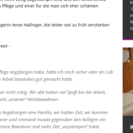
M
Pflege und einer für die man sich eher schämen
G
e
W
erin Anne Hallinger, die leider viel zu früh verstorben
V
reut
–
pflege angefangen habe, hätte ich mich sicher über ein Lob
e Arbeit besonders gut gemacht hatte.
 nicht nötig. Wir alle hatten viel Spaß bei der Arbeit,
 mit ‚unseren“ Heimbewohnen.
ngehörigen eine Familie, wir hatten Zeit, wir konnten
hner und niemand musste gegenüber den Kollegen ein
Krankenhäuser schaffen
einem Bewohner mal mehr Zeit „verplempert“ hatte.