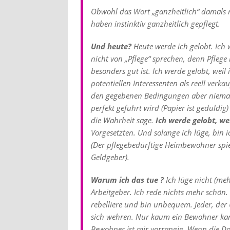
Obwohl das Wort „ganzheitlich“ damals 
haben instinktiv ganzheitlich gepflegt.
Und heute?
Heute werde ich gelobt. Ich w
nicht von „Pflege“ sprechen, denn Pflege 
besonders gut ist. Ich werde gelobt, weil 
potentiellen Interessenten als reell verka
den gegebenen Bedingungen aber niemals
perfekt geführt wird (Papier ist geduldi
die Wahrheit sage.
Ich werde gelobt, weil
Vorgesetzten. Und solange ich lüge, bin
(Der pflegebedürftige Heimbewohner spiel
Geldgeber).
Warum ich das tue ?
Ich lüge nicht (meh
Arbeitgeber. Ich rede nichts mehr schön. 
rebelliere und bin unbequem. Jeder, de
sich wehren. Nur kaum ein Bewohner kan
Bewohner ist mir vorrangig. Wenn die D