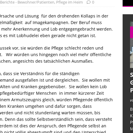
Berichte - Bewohner/Patienten
,
Pflege im Heim
0
 Ursache und Lösung für den drohenden Kollaps in der
iner verzweifelten Angehörigen
ALLGEMEIN
egelmäßigkeit auf Imagekampagnen. Der Beruf muss
uss mehr Anerkennung und Lob entgegengebracht werden.
ufarbeitung im Deutschlandfunk
CORONAMASSNAHMEN
s es mit Lobhudelei eben gerade nicht getan ist.
in der Pflege – unter dem Deckmantel der Verschwiegenheit
ussek vor, sie würden die Pflege schlecht reden und
t. Wir würden uns hingegen noch viel mehr öffentliche
schen, angesichts des tatsächlichen Ausmaßes.
, dass sie Verständnis für die ständigen
emand ausgefallen ist und dergleichen. Sie wollen mit
Alten und Kranken gegebenüber. Sie wollen kein Lob
 pflegebedürftiger Menschen in immer kürzerer Zeit
inem Armutszeugnis gleich, würden Pflegende öffentlich
v
t den Kranken umgehen und dafür sorgen, dass
B
erden und nicht stundenlang warten müssen, bis
K
en. Denn das sollte Selbstverständlich sein, dass versteht
P
dem ist dies der Anspruch, den Pflegende selbst an
M
och nicht völlig abgestumpft sind und den Unterschied