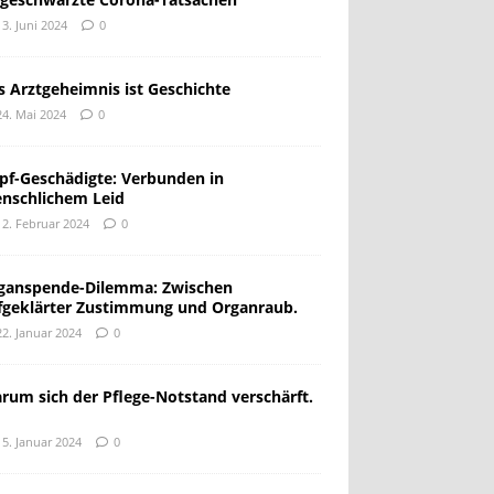
13. Juni 2024
0
s Arztgeheimnis ist Geschichte
24. Mai 2024
0
pf-Geschädigte: Verbunden in
nschlichem Leid
12. Februar 2024
0
ganspende-Dilemma: Zwischen
fgeklärter Zustimmung und Organraub.
22. Januar 2024
0
rum sich der Pflege-Notstand verschärft.
15. Januar 2024
0