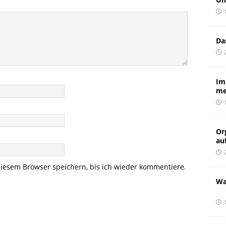
Da
Im
me
Or
au
iesem Browser speichern, bis ich wieder kommentiere.
Wa