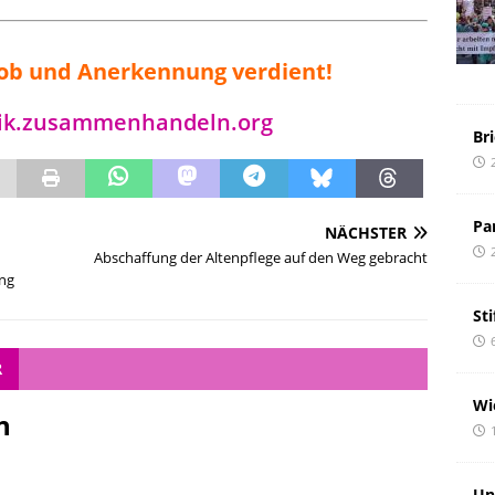
 Lob und Anerkennung verdient!
ik.zusammenhandeln.org
Br
Pa
NÄCHSTER
Abschaffung der Altenpflege auf den Weg gebracht
ng
St
R
Wi
n
Un