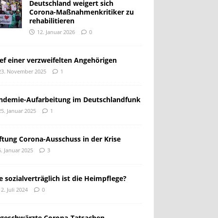
Deutschland weigert sich
Corona-Maßnahmenkritiker zu
rehabilitieren
12. Januar 2026
0
ief einer verzweifelten Angehörigen
23. November 2025
1
ndemie-Aufarbeitung im Deutschlandfunk
25. Januar 2025
1
iftung Corona-Ausschuss in der Krise
6. Januar 2025
3
e sozialverträglich ist die Heimpflege?
12. Juli 2024
0
geschwärzte Corona-Tatsachen