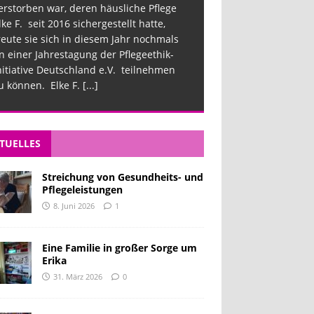
erstorben war, deren häusliche Pflege
lke F. seit 2016 sichergestellt hatte,
reute sie sich in diesem Jahr nochmals
n einer Jahrestagung der Pflegeethik-
nitiative Deutschland e.V. teilnehmen
u können. Elke F.
[...]
TUELLES
Streichung von Gesundheits- und
Pflegeleistungen
8. Juni 2026
1
Eine Familie in großer Sorge um
Erika
31. März 2026
0