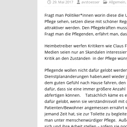
29. Mai 2017
avstoesser
Allgemein
,
ALLGEMEIN
Fragt man Politiker*innen worin diese die
[ 23. November 2025 ]
Brief e
Pflege sehen, setzen diese mit schöner R
attraktiver werden. Den Pflegekräften m
[ 25. Januar 2025 ]
Pandemie-A
Fragt man die Pflegenden, erfährt man, das
[ 22. September 2017 ]
Gewalt 
Heimbetreiber werfen Kritikern wie Claus F
GEWALT IN DER PFLEGE
Medien seien nur an Skandalen interessier
Kritik an den Zuständen in der Pflege wün
Pflegende wollen nicht dafür gelobt werden
Dienstplanänderungen haben,weil wieder j
dem guten Gefühl nach Hause fahren, den 
dafür, dass sie eine immer größere Anzahl
abfertigen können. Tatsächlich käme es e
dafür gelobt, wenn sie verständnisvoll mi
Patienten/Bewohner angemessen ernährt w
jemand Zeit hat, sie zur Toilette zu begleit
man unter menschenwürdiger Pflege. Außer
sich und ihre Arbeit stellen – sofern sie n