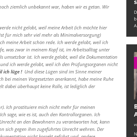
sich selbst ab
s
noch ziemlich unbekannt war, haben wir es getan. Wir
Das deutsche Krankenhauswesen
D
befindet sich in einer kritischen Lage.
b
Auf der eine Seite legt eine
[...]
A
erde nicht gelobt, weil meine Arbeit (ich möchte hier
ist für mich sehr viel mehr als Minimalversorgung)
ich meine Arbeit schön rede. Ich werde gelobt, weil ich
ufe, was zwar in meinem Kopf ist, im Arbeitsalltag unter
 umsetzbar ist. Ich werde gelobt, weil die Dokumentation
g) und ich werde gelobt, weil ich den Prüfungsorganen nicht
 ich lüge !
Und diese Lügen sind im Sinne meiner
 ich bei meinen Vorgesetzten anerkannt, habe meine Ruhe
t dabei überhaupt keine Rolle, ist lediglich der
B
r). Ich prostituiere mich nicht mehr für meinen
Ich sage, wie es ist, auch den Kontrollorganen. Ich
r Unrecht an den Bewohnern zu verantworten hat, kann
v
n sich gegen ihm zugeführtes Unrecht wehren. Der
N
okumentation nicht korrekt geführt und andere