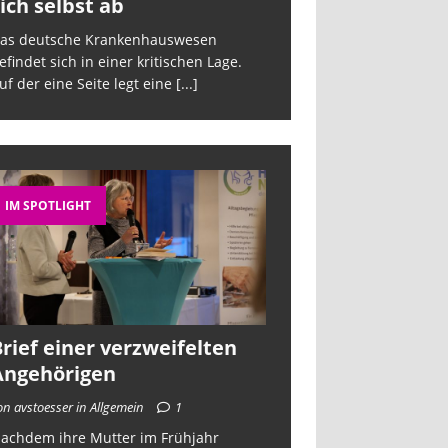
ich selbst ab
sich selbst a
as deutsche Krankenhauswesen
Das deutsche Kra
efindet sich in einer kritischen Lage.
befindet sich in ein
uf der eine Seite legt eine
[...]
Auf der eine Seite 
IM SPOTLIGHT
rief einer verzweifelten
Angehörigen
on avstoesser in Allgemein
1
achdem ihre Mutter im Frühjahr