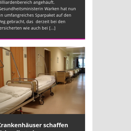
illiardenbereich angehäuft.
esundheitsministerin Warken hat nun
in umfangreiches Sparpaket auf den
eg gebracht, das derzeit bei den
ersicherten wie auch bei
[...]
Krankenhäuser schaffen
Krankenhäus