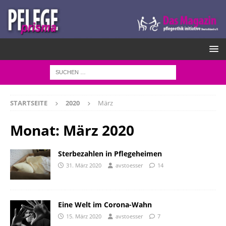
STARTSEITE
2020
März
Monat:
März 2020
Sterbezahlen in Pflegeheimen
31. März 2020
avstoesser
14
Eine Welt im Corona-Wahn
15. März 2020
avstoesser
7