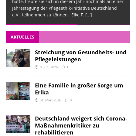
hatte, freute sie sich in diesem Jahr nochmals an einer
Jahrestagung der Pflegeethik-Initiative Deutschland
e.V. teilnehmen zu können. Elke F.
[...]
AKTUELLES
Streichung von Gesundheits- und
Pflegeleistungen
8. Juni 2026
1
Eine Familie in großer Sorge um
Erika
31. März 2026
0
Deutschland weigert sich Corona-
Maßnahmenkritiker zu
rehabilitieren